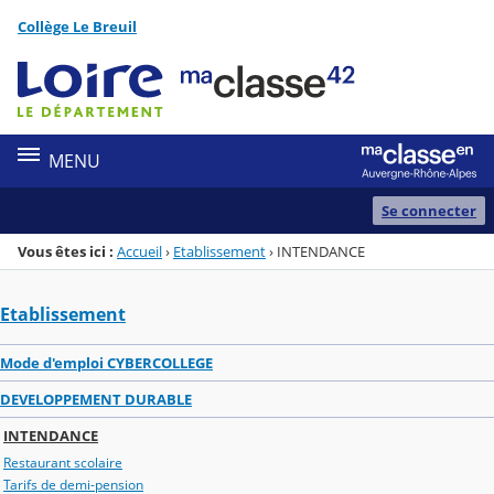
Panneau de gestion des cookies
Collège Le Breuil
Menu de la rubrique
Contenu
MENU
Se connecter
Vous êtes ici :
Accueil
›
Etablissement
›
INTENDANCE
Etablissement
Mode d'emploi CYBERCOLLEGE
DEVELOPPEMENT DURABLE
INTENDANCE
Restaurant scolaire
Tarifs de demi-pension