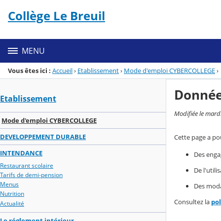
Panneau de gestion des cookies
Collège Le Breuil
Menu de la rubrique
Contenu
MENU
Vous êtes ici :
Accueil
›
Etablissement
›
Mode d'emploi CYBERCOLLEGE
›
Donnée
Etablissement
Modifiée le mard
Mode d'emploi CYBERCOLLEGE
DEVELOPPEMENT DURABLE
Cette page a pou
INTENDANCE
Des enga
Restaurant scolaire
De l'util
Tarifs de demi-pension
Menus
Des modal
Nutrition
Consultez la
po
Actualité
Le réglement intérieur