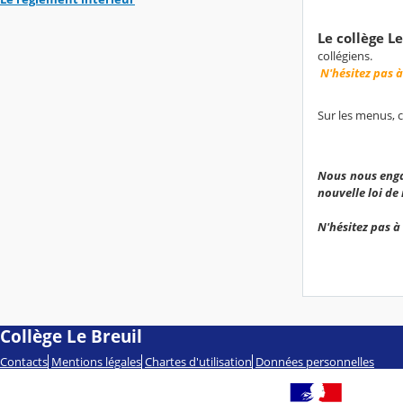
L
e collège Le
collégiens.
N'hésitez pas 
Sur les menus, 
Nous nous enga
nouvelle loi de 
N'hésitez pas à
Collège Le Breuil
Contacts
Mentions légales
Chartes d'utilisation
Données personnelles