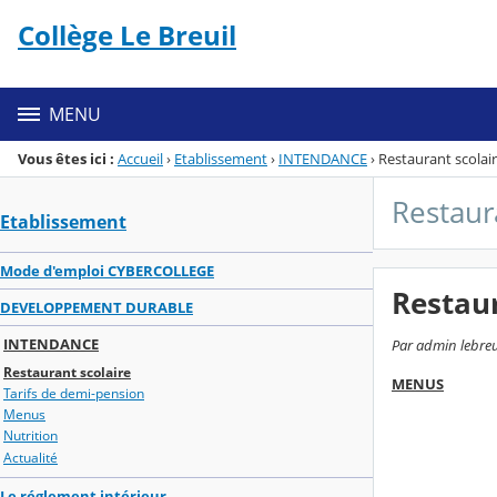
Panneau de gestion des cookies
Collège Le Breuil
Menu de la rubrique
Contenu
MENU
Vous êtes ici :
Accueil
›
Etablissement
›
INTENDANCE
›
Restaurant scolai
Restaur
Etablissement
Mode d'emploi CYBERCOLLEGE
Restaur
DEVELOPPEMENT DURABLE
INTENDANCE
Par admin lebreui
Restaurant scolaire
MENUS
Tarifs de demi-pension
Menus
Nutrition
Actualité
Le réglement intérieur