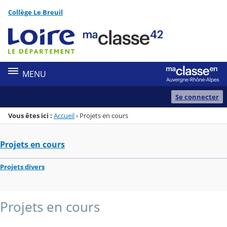
Panneau de gestion des cookies
Collège Le Breuil
Menu de la rubrique
Contenu
MENU
Se connecter
Vous êtes ici :
Accueil
›
Projets en cours
Projets en cours
Projets divers
Projets en cours