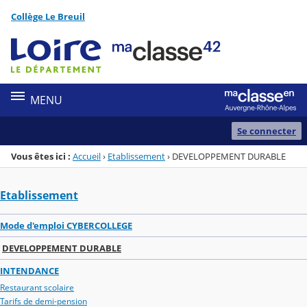
Panneau de gestion des cookies
Collège Le Breuil
Menu de la rubrique
Contenu
MENU
Se connecter
Vous êtes ici :
Accueil
›
Etablissement
›
DEVELOPPEMENT DURABLE
Etablissement
Mode d'emploi CYBERCOLLEGE
DEVELOPPEMENT DURABLE
INTENDANCE
Restaurant scolaire
Tarifs de demi-pension