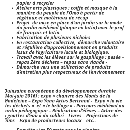
papier à recycler
Atelier arts plastiques : coiffe et masque à la
manière du peuple de l’Omo à partir de
végétaux et matériaux de récup
Projet de mise en place d’un jardin sur le mode
du jardin médiéval (plaque en latin) avec le prof
de français et latin.
Fabrication de plusieurs nichoirs
En restauration collective, démarche volontaire
et régulière d’approvisionnement en produits
issus de l’agriculture locale et biologique.
Travail avec les élèves sur le gaspillage : pesée –
repas Zéro déchets – repas sans viande -
Démarche vers une utilisation de produits
d’entretien plus respectueux de l’environnement
Quinzaine européenne du développement durable
(Mai-juin 2016) : expo « chanvre des Monts de la
Madeleine – Expo Yann Artus Bertrand - Expo « la vie
des déchets » et « le brûlage » - Parcours médiéval au
jardin pédagogique – Réalisation d’élèves – Arbre des
« gouttes d’eau » du colibri – Livres – Projections de
films – Expo de producteurs locaux – etc..
Enquête : les 50 mots pour la planète