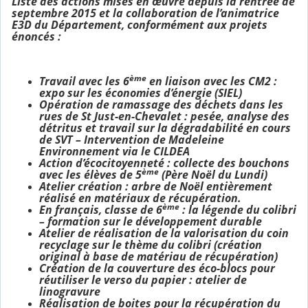
Liste des actions mises en œuvre depuis la rentrée de
septembre 2015 et la collaboration de l’animatrice
E3D du Département, conformément aux projets
énoncés :
ème
Travail avec les 6
en liaison avec les CM2 :
expo sur les économies d’énergie (SIEL)
Opération de ramassage des déchets dans les
rues de St Just-en-Chevalet : pesée, analyse des
détritus et
travail sur la dégradabilité en cours
de SVT – Intervention de Madeleine
Environnement via le CILDEA
Action d’écocitoyenneté : collecte des bouchons
ème
avec les élèves de 5
(Père Noël du Lundi)
Atelier création : arbre de Noël entièrement
réalisé en matériaux de récupération.
ème
En français, classe de 6
: la légende du colibri
– formation sur le développement durable
Atelier de réalisation de la valorisation du coin
recyclage sur le thème du colibri (création
original à base de matériau de récupération)
Création de la couverture des éco-blocs pour
réutiliser le verso du papier : atelier de
linogravure
Réalisation de boites pour la récupération du