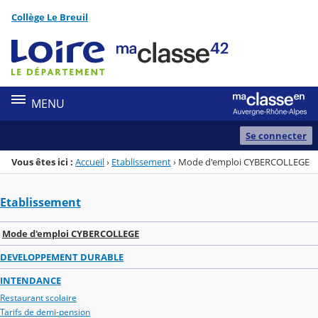
Panneau de gestion des cookies
Collège Le Breuil
Menu de la rubrique
Contenu
MENU
Se connecter
Vous êtes ici :
Accueil
›
Etablissement
›
Mode d'emploi CYBERCOLLEGE
Etablissement
Mode d'emploi CYBERCOLLEGE
DEVELOPPEMENT DURABLE
INTENDANCE
Restaurant scolaire
Tarifs de demi-pension