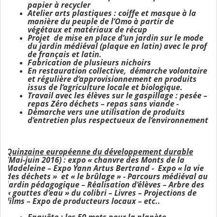
papier à recycler
Atelier arts plastiques : coiffe et masque à la
manière du peuple de l’Omo à partir de
végétaux et matériaux de récup
Projet de mise en place d’un jardin sur le mode
du jardin médiéval (plaque en latin) avec le prof
de français et latin.
Fabrication de plusieurs nichoirs
En restauration collective, démarche volontaire
et régulière d’approvisionnement en produits
issus de l’agriculture locale et biologique.
Travail avec les élèves sur le gaspillage : pesée –
repas Zéro déchets – repas sans viande -
Démarche vers une utilisation de produits
d’entretien plus respectueux de l’environnement
Quinzaine européenne du développement durable
(Mai-juin 2016) : expo « chanvre des Monts de la
Madeleine – Expo Yann Artus Bertrand - Expo « la vie
des déchets » et « le brûlage » - Parcours médiéval au
jardin pédagogique – Réalisation d’élèves – Arbre des
« gouttes d’eau » du colibri – Livres – Projections de
films – Expo de producteurs locaux – etc..
Enquête : les 50 mots pour la planète