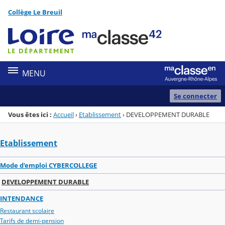
Panneau de gestion des cookies
Collège Le Breuil
Menu de la rubrique
Contenu
MENU
Se connecter
Vous êtes ici :
Accueil
›
Etablissement
›
DEVELOPPEMENT DURABLE
Etablissement
Mode d'emploi CYBERCOLLEGE
DEVELOPPEMENT DURABLE
INTENDANCE
Restaurant scolaire
Tarifs de demi-pension