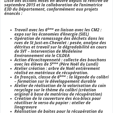
Liste des actions mises en œuvre depuis la rentrée de
septembre 2015 et la collaboration de l’animatrice
E3D du Département, conformément aux projets
énoncés :
ème
Travail avec les 6
en liaison avec les CM2 :
expo sur les économies d’énergie (SIEL)
Opération de ramassage des déchets dans les
rues de St Just-en-Chevalet : pesée, analyse des
détritus et
travail sur la dégradabilité en cours
de SVT – Intervention de Madeleine
Environnement via le CILDEA
Action d’écocitoyenneté : collecte des bouchons
ème
avec les élèves de 5
(Père Noël du Lundi)
Atelier création : arbre de Noël entièrement
réalisé en matériaux de récupération.
ème
En français, classe de 6
: la légende du colibri
– formation sur le développement durable
Atelier de réalisation de la valorisation du coin
recyclage sur le thème du colibri (création
original à base de matériau de récupération)
Création de la couverture des éco-blocs pour
réutiliser le verso du papier : atelier de
linogravure
Réalisation de boites pour la récupération du