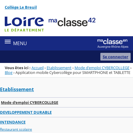
Panneau de gestion des cookies
Collège Le Breuil
Menu de la rubrique
Contenu
MENU
Se connecter
Vous êtes ici :
Accueil
›
Etablissement
›
Mode d'emploi CYBERCOLLEGE
›
Blog
›
Application mobile Cybercollège pour SMARTPHONE et TABLETTE
Etablissement
Mode d'emploi CYBERCOLLEGE
DEVELOPPEMENT DURABLE
INTENDANCE
Restaurant scolaire