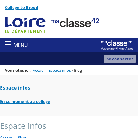
Panneau de gestion des cookies
Collège Le Breuil
Menu de la rubrique
Contenu
MENU
Se connecter
Vous êtes ici :
Accueil
›
Espace infos
›
Blog
Espace infos
En ce moment au college
Espace infos
Accueil
Blog