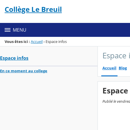
Panneau de gestion des cookies
Collège Le Breuil
Menu de la rubrique
Contenu
MENU
Vous êtes ici :
Accueil
›
Espace infos
Espace 
Espace infos
Accueil
Blog
En ce moment au college
Espace 
Publié le vendre